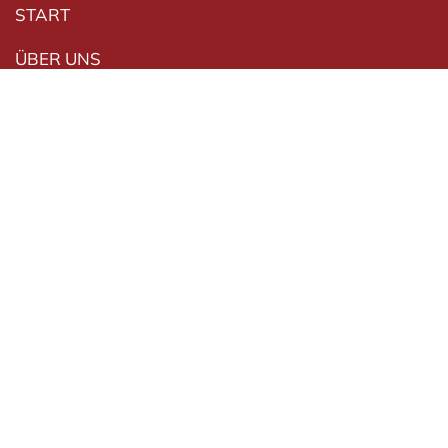
Navigation überspringen
START
ÜBER UNS
IM TRAUERFALL
ONLINE-SERVICES
GEDENKEN
VORSORGEN
INFOTHEK
Kentrup Bestattungshaus
|
Römlinghovener Straße
2
|
53639 Königswinter
|
info@kentrup-bestattungshaus.de